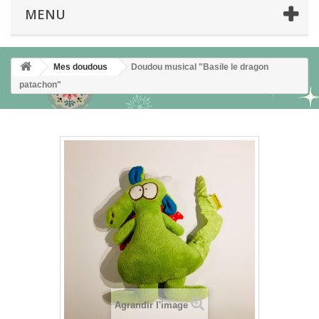
MENU
Mes doudous
Doudou musical "Basile le dragon
patachon"
Agrandir l'image