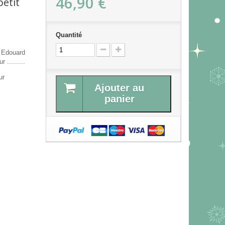
46,90 €
etit
Quantité
 Edouard
 .........
ur
Ajouter au
panier