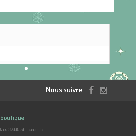
Nous suivre
 boutique
Uzès 30330 St Laurent la