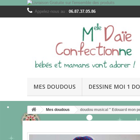
Appelez-nous au :
06.87.37.05.86
MES DOUDOUS
DESSINE MOI 1 DO
Mes doudous
doudou musical " Edouard mon pet