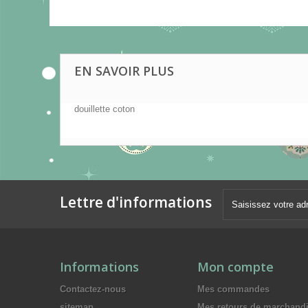
EN SAVOIR PLUS
douillette coton
Lettre d'informations
Informations
Mon compte
Contactez-nous
Mes commandes
sitemap
Mes retours de marchand